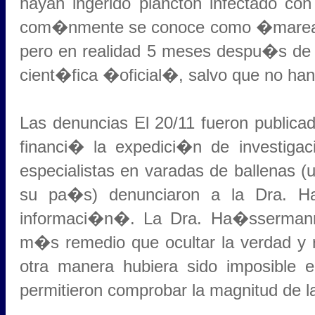
hayan ingerido plancton infectado con
com�nmente se conoce como �marea ro
pero en realidad 5 meses despu�s de 
cient�fica �oficial�, salvo que no han
Las denuncias El 20/11 fueron publicad
financi� la expedici�n de investigac
especialistas en varadas de ballenas (
su pa�s) denunciaron a la Dra. 
informaci�n�. La Dra. Ha�ssermann j
m�s remedio que ocultar la verdad y r
otra manera hubiera sido imposible e
permitieron comprobar la magnitud de l